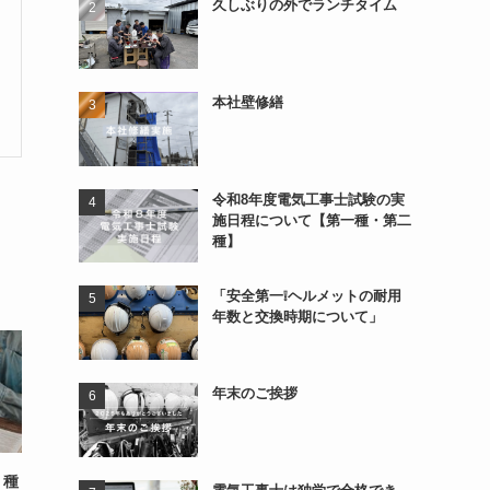
久しぶりの外でランチタイム
本社壁修繕
令和8年度電気工事士試験の実
施日程について【第一種・第二
種】
「安全第一❕ヘルメットの耐用
年数と交換時期について」
年末のご挨拶
２種