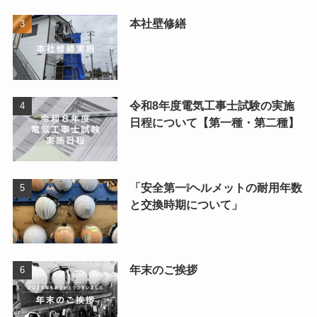
本社壁修繕
令和8年度電気工事士試験の実施
日程について【第一種・第二種】
「安全第一❕ヘルメットの耐用年数
と交換時期について」
年末のご挨拶